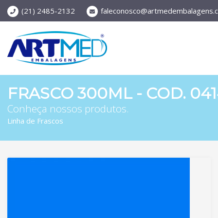
(21) 2485-2132
faleconosco@artmedembalagens.c
FRASCO 300ML - COD. 04
Conheça nossos produtos.
Linha de Frascos