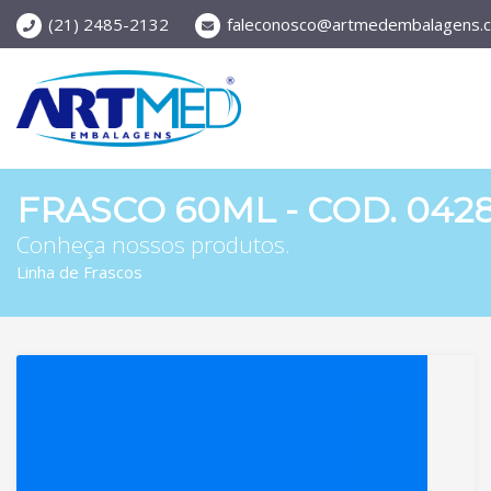
(21) 2485-2132
faleconosco@artmedembalagens.c
FRASCO 60ML - COD. 042
Conheça nossos produtos.
Linha de Frascos