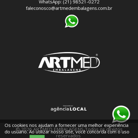
WhatsApp: (21) 98521-0272
faleconosco@artmedembalagens.com.br
Os cookies nos ajudam a fornecer uma melhor experiência
© 2026 ARTMED EMBALAGENS Todos os direitos
do usuário. Ao utilizar nosso site, você concorda com o uso
reservados