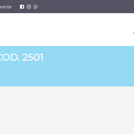
om.br
OD. 2501