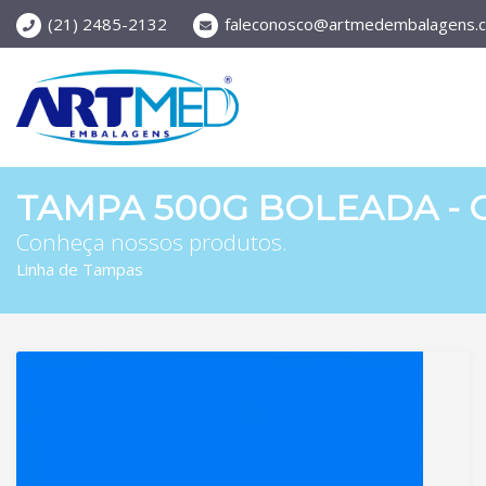
(21) 2485-2132
faleconosco@artmedembalagens.c
TAMPA 500G BOLEADA - C
Conheça nossos produtos.
Linha de Tampas